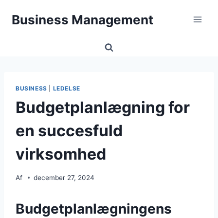
Fortsæt
Business Management
til
indhold
BUSINESS
|
LEDELSE
Budgetplanlægning for
en succesfuld
virksomhed
Af
december 27, 2024
Budgetplanlægningens