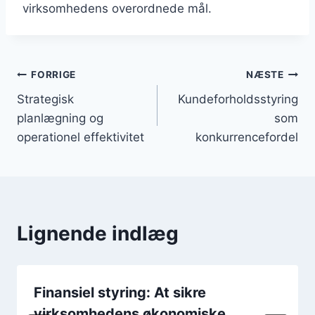
virksomhedens overordnede mål.
Indlægsnavigation
FORRIGE
NÆSTE
Strategisk
Kundeforholdsstyring
planlægning og
som
operationel effektivitet
konkurrencefordel
Lignende indlæg
Finansiel styring: At sikre
virksomhedens økonomiske