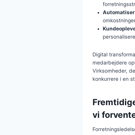
forretningsstr
Automatiser
omkostninger 
Kundeopleve
personalisere
Digital transform
medarbejdere opfo
Virksomheder, der
konkurrere i en s
Fremtidige
vi forvent
Forretningsledels