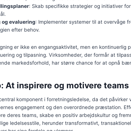
dlingsplaner
: Skab specifikke strategier og initiativer fo
ål.
 og evaluering
: Implementer systemer til at overvåge f
egien efter behov.
gning er ikke en engangsaktivitet, men en kontinuerlig 
ering og tilpasning. Virksomheder, der formår at tilpas
iftende markedsforhold, har større chance for at opnå bæ
: At inspirere og motivere teams
entral komponent i forretningsledelse, da det påvirker
dernes engagement og den overordnede præstation. Effek
irere deres teams, skabe en positiv arbejdskultur og fre
lige ledelsesstile, herunder transformativt, transaktionel
er har sine fordele og ulemper.