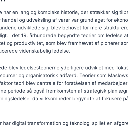
 har en lang og kompleks historie, der strækker sig tilbag
or handel og udveksling af varer var grundlaget for økonom
ndene udviklede sig, blev behovet for mere strukturere
ligt. I det 19. århundrede begyndte teorier om ledelse 
itet og produktivitet, som blev fremhævet af pionerer s
ducerede videnskabelig ledelse.
ede blev ledelsesteorierne yderligere udviklet med foku
sourcer og organisatorisk adfærd. Teorier som Maslo
aktor teori blev centrale for forståelsen af medarbejde
e periode så også fremkomsten af strategisk planlægn
retningsledelse, da virksomheder begyndte at fokusere p
r har digital transformation og teknologi spillet en afgøre