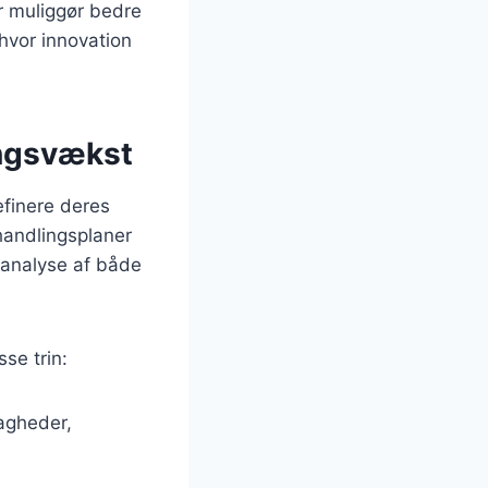
r muliggør bedre
 hvor innovation
ingsvækst
efinere deres
 handlingsplaner
g analyse af både
se trin:
agheder,