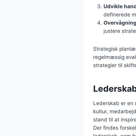
Udvikle han
definerede m
Overvågning
justere strat
Strategisk planlæ
regelmæssig evalu
strategier til sk
Lederskab
Lederskab er en c
kultur, medarbej
stand til at insp
Der findes forskel
lederskab, som hv