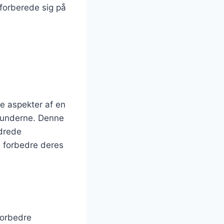
 forberede sig på
lle aspekter af en
 kunderne. Denne
ndrede
n forbedre deres
forbedre