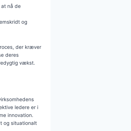
r at nå de
remskridt og
proces, der kræver
se deres
redygtig vækst.
 virksomhedens
tive ledere er i
mme innovation.
t og situationalt