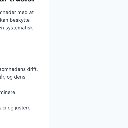
somheder med at
e kan beskytte
n systematisk
rksomhedens drift.
tår, og dens
iminere
ici og justere