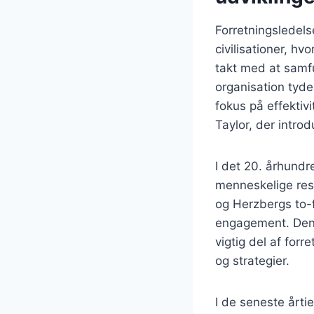
Forretningsledelse
civilisationer, hv
takt med at samfu
organisation tyde
fokus på effektiv
Taylor, der intro
I det 20. århundr
menneskelige res
og Herzbergs to-f
engagement. Denn
vigtig del af for
og strategier.
I de seneste årtie