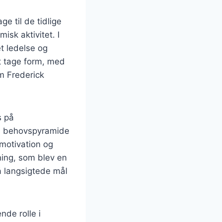
e til de tidlige
isk aktivitet. I
t ledelse og
at tage form, med
om Frederick
s på
ws behovspyramide
rmotivation og
ing, som blev en
å langsigtede mål
nde rolle i