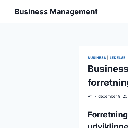
Fortsæt
Business Management
til
indhold
BUSINESS
|
LEDELSE
Business
forretni
Af
december 8, 2
Forretning
udvikling