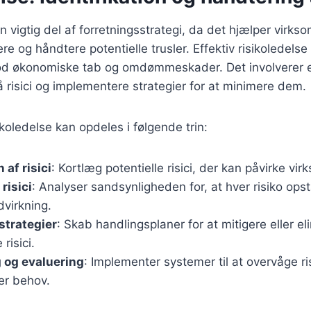
en vigtig del af forretningsstrategi, da det hjælper virk
ere og håndtere potentielle trusler. Effektiv risikoledels
d økonomiske tab og omdømmeskader. Det involverer e
stå risici og implementere strategier for at minimere dem.
ikoledelse kan opdeles i følgende trin:
 af risici
: Kortlæg potentielle risici, der kan påvirke vi
risici
: Analyser sandsynligheden for, at hver risiko ops
dvirkning.
strategier
: Skab handlingsplaner for at mitigere eller el
 risici.
 og evaluering
: Implementer systemer til at overvåge ris
ter behov.