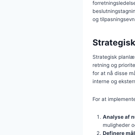
forretningsledels
beslutningstagning
og tilpasningsevn
Strategisk
Strategisk planl
retning og priori
for at nå disse m
interne og ekster
For at implemente
Analyse af 
muligheder o
Definere mål