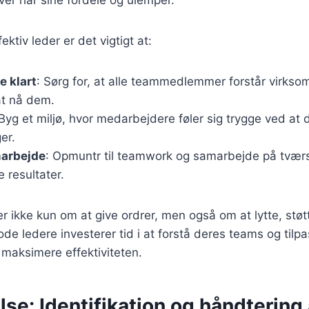
ektiv leder er det vigtigt at:
 klart
: Sørg for, at alle teammedlemmer forstår virks
 at nå dem.
 Byg et miljø, hvor medarbejdere føler sig trygge ved at 
er.
arbejde
: Opmuntr til teamwork og samarbejde på tværs 
 resultater.
 ikke kun om at give ordrer, men også om at lytte, støt
e ledere investerer tid i at forstå deres teams og tilp
t maksimere effektiviteten.
lse: Identifikation og håndtering 