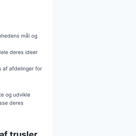
omhedens mål og
dele deres ideer
af afdelinger for
te og udvikle
asse deres
af trusler