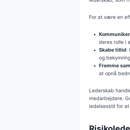
For at være en eff
Kommunikere
deres rolle i
Skabe tillid
:
og bekymring
Fremme sam
at opnå bedre
Lederskab handler
medarbejdere. God
ledelsesstil for a
Risikolede